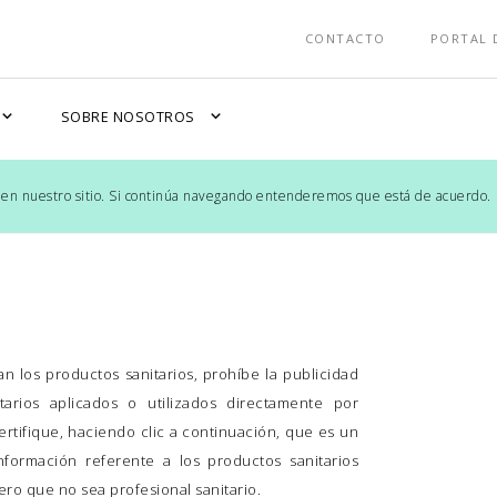
CONTACTO
PORTAL 
xpand_more
expand_more
SOBRE NOSOTROS
 en nuestro sitio. Si continúa navegando entenderemos que está de acuerdo.
n los productos sanitarios, prohíbe la publicidad
tarios aplicados o utilizados directamente por
certifique, haciendo clic a continuación, que es un
nformación referente a los productos sanitarios
ro que no sea profesional sanitario.