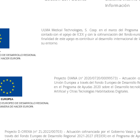
Información
ULMA Medical Technologies, S. Coop. en el marco del Programa
contado con el apoyo de ICEX y con la cofinanciación del fondo eu
finalidad de este apoyo es contribuir al desarrollo internacional de 
su entorno.
 DE DESARROLLO REGIONAL
 HACER EUROPA
Proyecto DIANA (nº 2020/0720/00099573) – Actuación cof
Unión Europea a través del Fondo Europeo de Desarrollo 
en el Programa de Ayudas 2020 sobre el Desarrollo tecnoló
Artificial y Otras Tecnologías Habilitadoras Digitales.
O EUROPEO DE DESARROLLO REGIONAL
MANERA DE HACER EUROPA
Proyecto D-OREKA (nº ZL-2022/00703) – Actuación cofinanciada por el Gobierno Vasco y l
través del Fondo Europeo de Desarrollo Regional 2021-2027 (FEDER) en el Programa de Ay