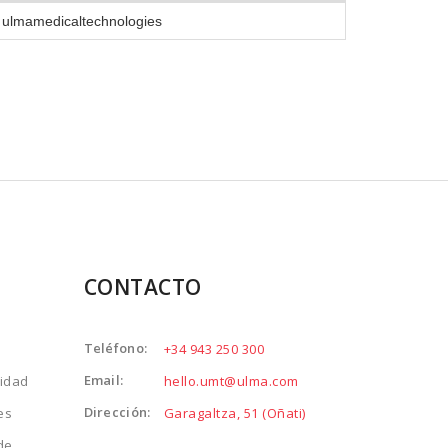
ulmamedicaltechnologies
CONTACTO
Teléfono:
+34 943 250 300
Email:
cidad
hello.umt@ulma.com
Dirección:
es
Garagaltza, 51 (Oñati)
de