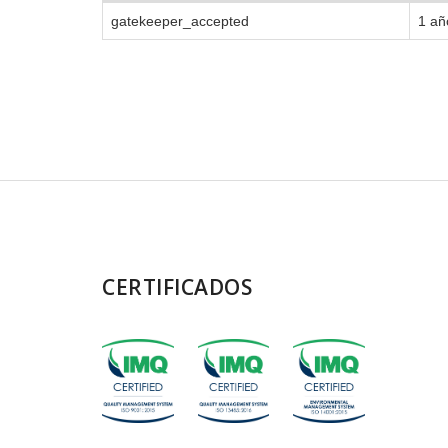
gatekeeper_accepted
1 añ
CERTIFICADOS