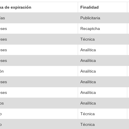
a de expiración
Finalidad
ías
Publicitaria
eses
Recaptcha
eses
Técnica
eses
Analítica
eses
Analítica
ón
Analítica
eses
Analítica
eses
Analítica
os
Analítica
o
Técnica
o
Técnica