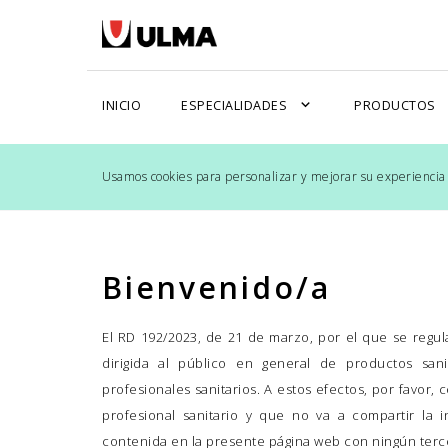
expand_more
e
INICIO
ESPECIALIDADES
PRODUCTOS
Usamos cookies para personalizar y mejorar su experiencia
Bienvenido/a
El RD 192/2023, de 21 de marzo, por el que se regula
dirigida al público en general de productos sani
profesionales sanitarios. A estos efectos, por favor, 
profesional sanitario y que no va a compartir la i
contenida en la presente página web con ningún terce