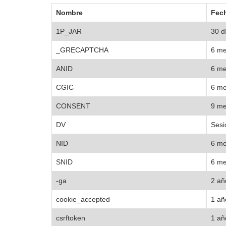
Nombre
Fech
1P_JAR
30 d
_GRECAPTCHA
6 m
ANID
6 m
CGIC
6 m
CONSENT
9 m
DV
Sesi
NID
6 m
SNID
6 m
-ga
2 añ
cookie_accepted
1 añ
csrftoken
1 añ