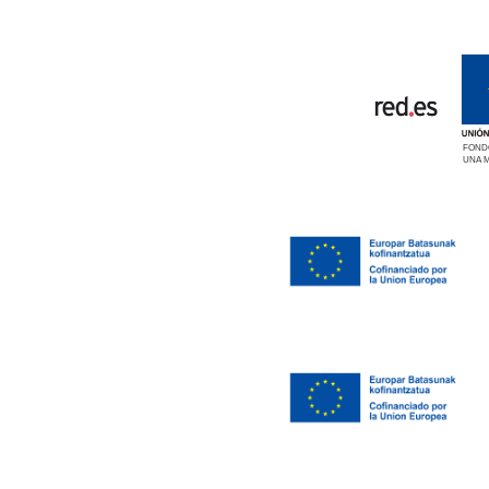
FOND
UNA 