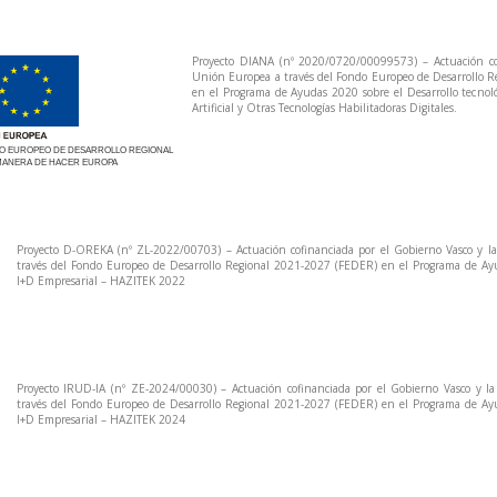
Proyecto DIANA (nº 2020/0720/00099573) – Actuación cof
Unión Europea a través del Fondo Europeo de Desarrollo 
en el Programa de Ayudas 2020 sobre el Desarrollo tecnoló
Artificial y Otras Tecnologías Habilitadoras Digitales.
O EUROPEO DE DESARROLLO REGIONAL
MANERA DE HACER EUROPA
Proyecto D-OREKA (nº ZL-2022/00703) – Actuación cofinanciada por el Gobierno Vasco y l
través del Fondo Europeo de Desarrollo Regional 2021-2027 (FEDER) en el Programa de Ay
I+D Empresarial – HAZITEK 2022
Proyecto IRUD-IA (nº ZE-2024/00030) – Actuación cofinanciada por el Gobierno Vasco y l
través del Fondo Europeo de Desarrollo Regional 2021-2027 (FEDER) en el Programa de Ay
I+D Empresarial – HAZITEK 2024