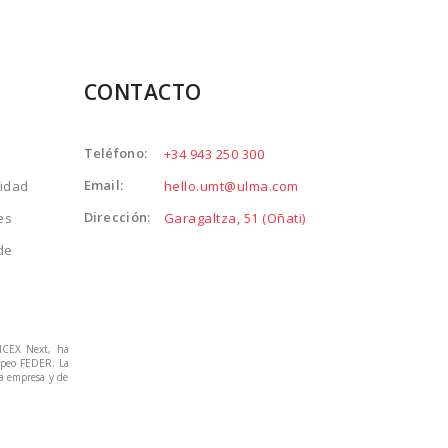
CONTACTO
Teléfono:
+34 943 250 300
Email:
cidad
hello.umt@ulma.com
Dirección:
es
Garagaltza, 51 (Oñati)
de
 ICEX Next, ha
ropeo FEDER. La
la empresa y de