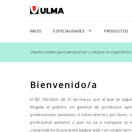
expand_more
e
INICIO
ESPECIALIDADES
PRODUCTOS
Usamos cookies para personalizar y mejorar su experiencia
Bienvenido/a
El RD 192/2023, de 21 de marzo, por el que se regula
dirigida al público en general de productos sani
profesionales sanitarios. A estos efectos, por favor, 
profesional sanitario y que no va a compartir la i
contenida en la presente página web con ningún terce