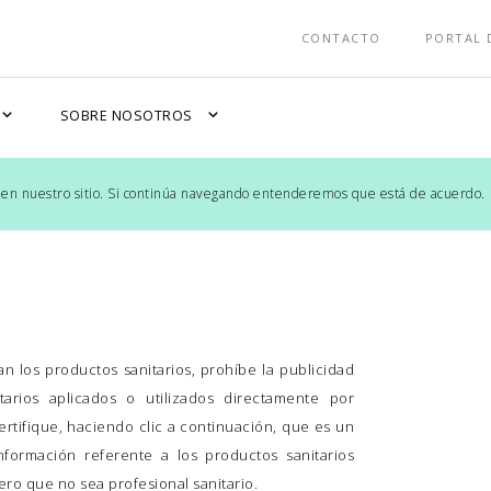
CONTACTO
PORTAL 
xpand_more
expand_more
SOBRE NOSOTROS
 en nuestro sitio. Si continúa navegando entenderemos que está de acuerdo.
n los productos sanitarios, prohíbe la publicidad
tarios aplicados o utilizados directamente por
certifique, haciendo clic a continuación, que es un
nformación referente a los productos sanitarios
ro que no sea profesional sanitario.