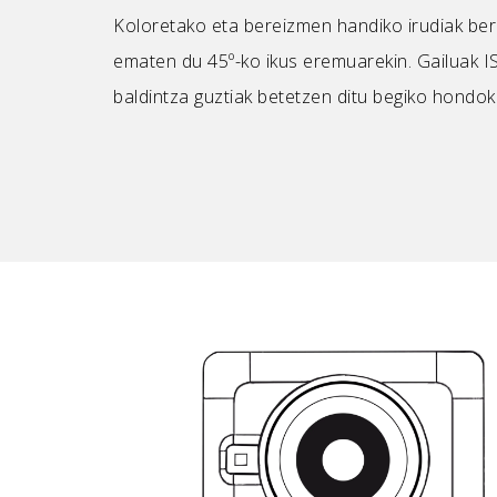
Koloretako eta bereizmen handiko irudiak be
ematen du 45º-ko ikus eremuarekin. Gailuak 
baldintza guztiak betetzen ditu begiko hondo