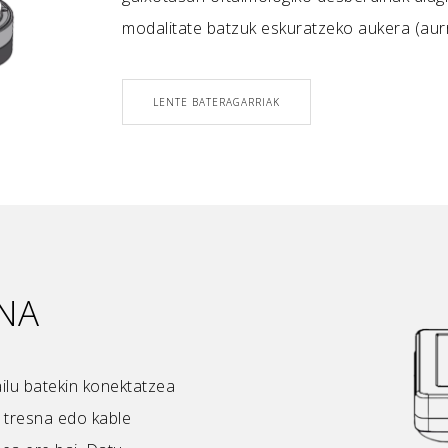
modalitate batzuk eskuratzeko aukera (aur
LENTE BATERAGARRIAK
NA
ilu batekin konektatzea
, tresna edo kable