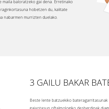
te maila baloratzeko gai dena. Erretinako
raginkortasuna hobetzen du, kalitate
rua nabarmen murrizten duelako.
3 GAILU BAKAR BA
Beste lente batzuekiko bateragarritasunak
gaixotasun oftalmologiko desberdinak diagn