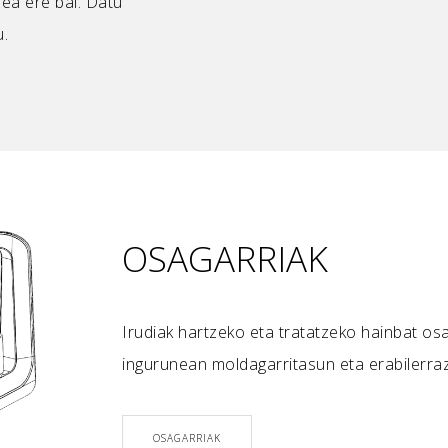
zea ere bai. Datu
u.
OSAGARRIAK
Irudiak hartzeko eta tratatzeko hainbat osa
ingurunean moldagarritasun eta erabilerra
OSAGARRIAK