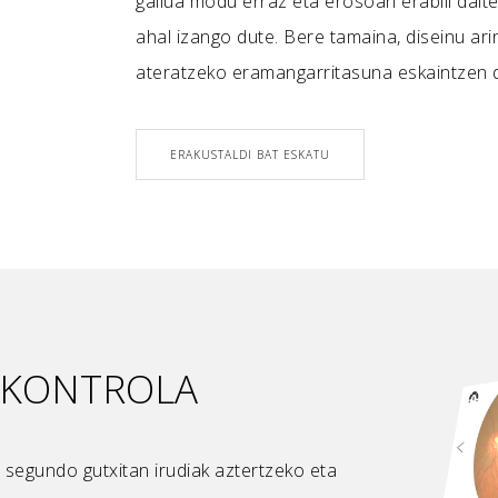
gailua modu erraz eta erosoan erabili daite
ahal izango dute. Bere tamaina, diseinu ari
ateratzeko eramangarritasuna eskaintzen 
ERAKUSTALDI BAT ESKATU
E KONTROLA
, segundo gutxitan irudiak aztertzeko eta