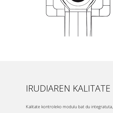
IRUDIAREN KALITAT
Kalitate kontroleko modulu bat du integratuta