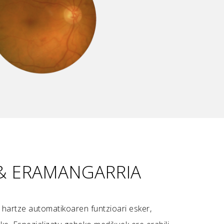
 & ERAMANGARRIA
 hartze automatikoaren funtzioari esker,