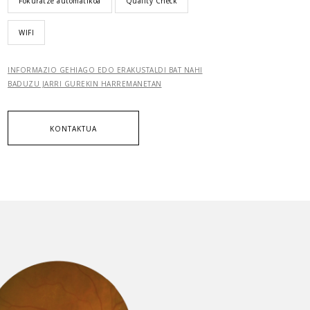
Fokuratze automatikoa
Quality Check
WIFI
INFORMAZIO GEHIAGO EDO ERAKUSTALDI BAT NAHI
BADUZU JARRI GUREKIN HARREMANETAN
KONTAKTUA