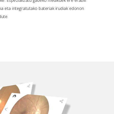
ke. Espezializatu gabeko medikuek ere erabili
na eta integratutako bateriak irudiak edonon
dute.