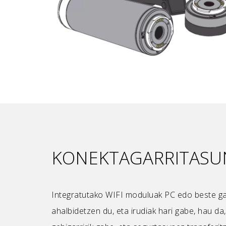
KONEKTAGARRITASU
Integratutako WIFI moduluak PC edo beste ga
ahalbidetzen du, eta irudiak hari gabe, hau da