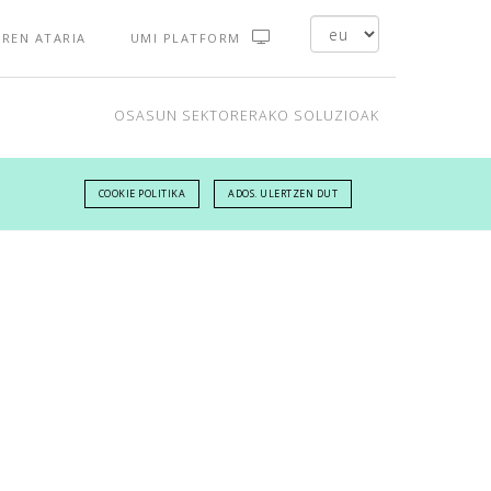
REN ATARIA
UMI PLATFORM
OSASUN SEKTORERAKO SOLUZIOAK
COOKIE POLITIKA
ADOS. ULERTZEN DUT