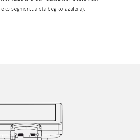
reko segmentua eta begiko azalera).