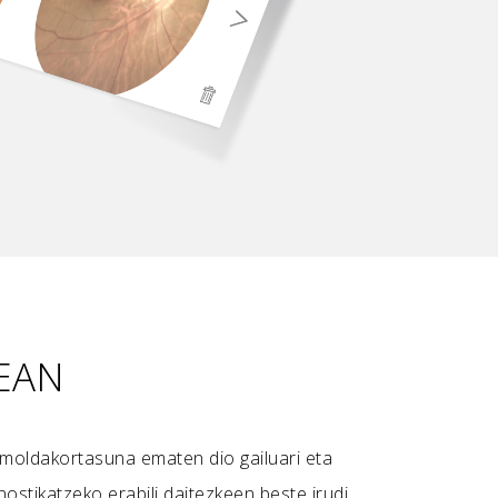
TEAN
 moldakortasuna ematen dio gailuari eta
ostikatzeko erabili daitezkeen beste irudi