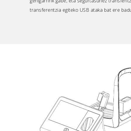
gehigarririk gabe, eta segurtasunez transferit
transferentzia egiteko USB ataka bat ere bad