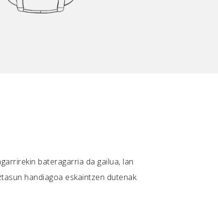
garrirekin bateragarria da gailua, lan
ztasun handiagoa eskaintzen dutenak.