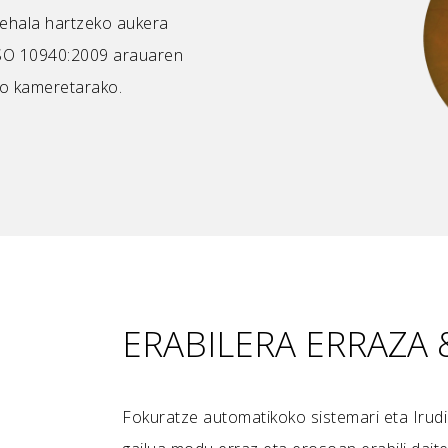
rehala hartzeko aukera
ISO 10940:2009 arauaren
ko kameretarako.
ERABILERA ERRAZA
Fokuratze automatikoko sistemari eta Irudi