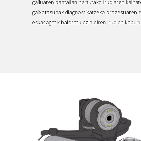
gailuaren pantailan hartutako irudiaren kalita
gaixotasunak diagnostikatzeko prozesuaren e
eskasagatik baloratu ezin diren irudien kopu