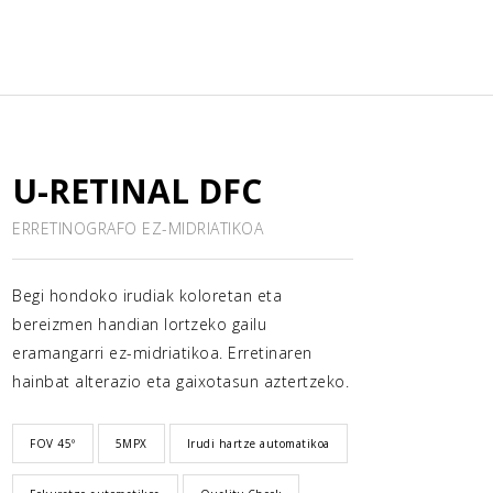
U-RETINAL DFC
ERRETINOGRAFO EZ-MIDRIATIKOA
Begi hondoko irudiak koloretan eta
bereizmen handian lortzeko gailu
eramangarri ez-midriatikoa. Erretinaren
hainbat alterazio eta gaixotasun aztertzeko.
FOV 45º
5MPX
Irudi hartze automatikoa